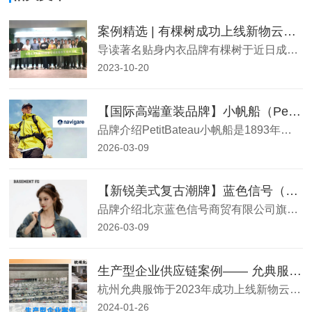
案例精选 | 有棵树成功上线新物云大麦供应链系统
导读著名贴身内衣品牌有棵树于近日成功上线新物云大麦供应链系统，打通供应链全链路，实现企业内部、外部业
2023-10-20
【国际高端童装品牌】小帆船（Petit Bateau）- 全球化合规化供应链数智化建设 品牌介绍
品牌介绍PetitBateau小帆船是1893年创立于法国的百年国际高端童装品牌，作为欧洲婴幼儿服饰行业的龙头企业，业务覆盖全球60余个国家和地区，专注天然棉品婴幼儿内衣、家居服、经典童装的设计与生产。品牌以“天然、舒适、安全”为核心理念，对面料品质、生产工艺有着严苛的国际标准要求，及多区域生产协同
2026-03-09
【新锐美式复古潮牌】蓝色信号（BASEMENT FG）- 快时尚高频上新供应链数智化建设
品牌介绍北京蓝色信号商贸有限公司旗下核心品牌BASEMENTFG（BF）是国内95后、00后追捧的顶流新锐美式复古潮牌，以仓储式沉浸式门店、高性价比、高频上新为核心特色，线下门店覆盖北京、上海、广州、深圳等核心城市，线上通过社交平台实现品牌传播与流量转化，成为新锐潮牌的标杆。品牌采用“高频上新、多S
2026-03-09
生产型企业供应链案例—— 允典服饰 著名成衣生产企业
杭州允典服饰于2023年成功上线新物云大麦SCM系统，实现研发打样环节、物料采购及备料使用环节、生产进度跟踪
2024-01-26