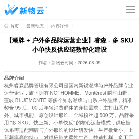
首页
最新动态
内容详情
【潮牌 + 户外多品牌运营企业】睿森 - 多 SKU
小单快反供应链数智化建设
作者：新物云
时间：2026-03-09
品牌介绍
杭州睿森品牌管理有限公司是国内新锐潮牌与户外品牌专业
运营企业，旗下拥有
NOTHOMME
、
Montérest
瞬时山野、
蓝岐
BLUEMONTE
等多个知名潮牌与山系户外品牌，精准
契合
95
后、
00
后年轻消费群体的穿搭需求，主打山系户
外、城市机能、原创设计服饰，全域粉丝超
500
万。品牌采
用 “多
SKU
、快上新、小单快反” 的核心运营模式，供应链
体系需适配潮牌与户外服饰的设计研发快、生产批量小、上
新频率高的特点，对供应链的柔性生产、快速打样、多工厂