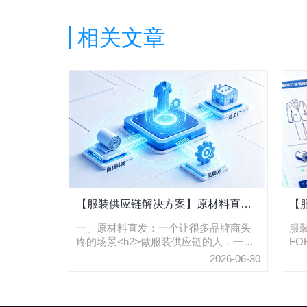
相关文章
【服装供应链解决方案】原材料直发
【
解决方案 | 品牌方无需触货如何以数字
大
一、原材料直发：一个让很多品牌商头
服
疼的场景<h2>做服装供应链的人，一定
F
化严控品质？
遇到过这种情况：面料从供应商直接发
批
2026-06-30
往加工厂，品牌方全程不接触这批材
S
料。质量好不好？数量对不对？有没有
料
瑕疵？你全靠微信群、电话、Excel表格
E