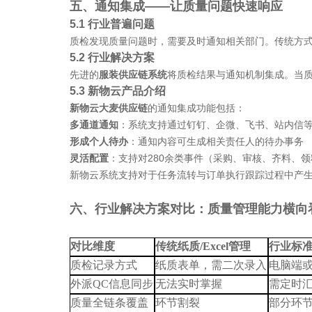
五、通知集成
——让质量问题快速响应
5.1 行业普遍问题
质检发现质量问题时，需要及时通知相关部门。传统方
5.2 行业解决方案
先进的
服装供应链系统
将质检结果与通知机制集成。当
5.3 新物云产品介绍
新物云大麦供应链
的通知集成功能包括：
多通道通知
：系统支持通过钉钉、企微、飞书、站内信
形成个人待办
：通知内容可生成相关责任人的待办事务
灵活配置
：支持对
280余类事件（采购、审核、齐料、
新物云系统支持对于任务流转与订单执行跟踪过程中产
六、行业解决方案对比：质量管理能力横向
对比维度
传统纸质
/Excel管理
行业标
质检记录方式
纸质表单，需二次录入
电脑端
外派
QC信息同步
无法实时掌握
需定时
质量全链条覆盖
环节割裂
部分环