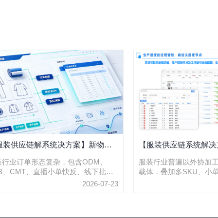
服装供应链解系统决方案】新物云
【服装供应链系统解决
麦 SCM 系统能实现服装订单管理吗
SCM 系统如何对服装
装行业订单形态复杂，包含ODM、
服装行业普遍以外协加
OB、CMT、直播小单快反、线下批量
载体，叠加多SKU、小
踪？
发等多种经营模式，叠加多色多码
单、多工厂并行排产的
2026-07-23
KU、外协工厂分散、频繁改补单、物
依靠微信、Excel、电
与生产强绑定等业务特征，仅依靠
式，容易出现信息滞后
xcel表格、简易台账很难完成订单全流
时、次品返工无完整记