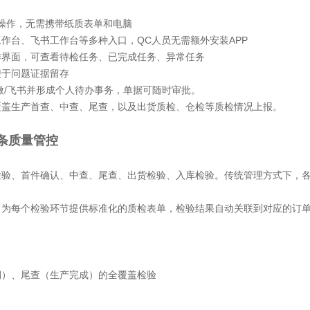
操作，无需携带纸质表单和电脑
工作台、飞书工作台等多种入口，
QC人员无需额外安装APP
作界面，可查看待检任务、已完成任务、异常任务
便于问题证据留存
企微/飞书并形成个人待办事务，单据可随时审批
。
覆盖生产首查、中查、尾查，以及出货质检、仓检等质检情况上报。
条质量管控
检验、首件确认、中查、尾查、出货检验、入库检验。传统管理方式下，
，为每个检验环节提供标准化的质检表单，检验结果自动关联到对应的订
期）、尾查（生产完成）的全覆盖检验