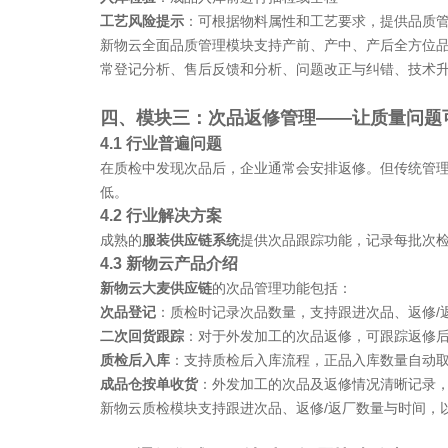
工艺风险提示
：可根据物料属性和工艺要求，提供品质
新物云全面品质管理模块支持产前、产中、产后全方位
常登记分析、售后反馈和分析、问题改正与纠错、技术
四、模块三：次品返修管理
——让质量问题
4.1 行业普遍问题
在质检中发现次品后，企业通常会安排返修。但传统管
低。
4.2 行业解决方案
成熟的
服装供应链系统
提供次品跟踪功能，记录每批次
4.3 新物云产品介绍
新物云大麦供应链
的次品管理功能包括：
次品登记
：质检时记录次品数量，支持跟进次品、返修
二次回货跟踪
：对于外发加工的次品返修，可跟踪返修
质检后入库
：支持质检后入库流程，正品入库数量自动
成品仓按单收货
：外发加工的次品及返修情况清晰记录
新物云质检模块支持跟进次品、返修
/返厂数量与时间，