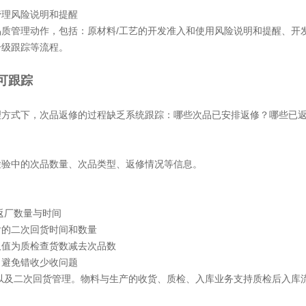
管理风险说明和提醒
品质管理动作，包括：原材料
/工艺的开发准入和使用风险说明和提醒、开
升级跟踪等流程。
可跟踪
理方式下，次品返修的过程缺乏系统跟踪：哪些次品已安排返修？哪些已
检验中的次品数量、次品类型、返修情况等信息。
/返厂数量与时间
后的二次回货时间和数量
取值为质检查货数减去次品数
，避免错收少收问题
以及二次回货管理。物料与生产的收货、质检、入库业务支持质检后入库