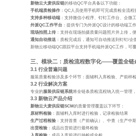
新物云大麦供应链
的移动
QC平台具备以下功能：
手机端质检操作
：
QC人员使用手机即可完成质检全流程
支持多种移动端
：支持微信小程序、钉钉工作台、企微
外派
QC工作平台
：提供专门为外派
QC设计的移动端工
现场拍照上传
：支持在现场拍摄质量问题照片并上传，
通知自动推送
：质检完成后，通知可自动推送到钉钉
/
新物云移动端
QC跟踪平台支持手机端外派QC工作，可
三、模块二：质检流程数字化
——覆盖全链
3.1 行业普遍问题
服装质量检验涉及多个环节：面辅料入库检验、产前样
3.2 行业解决方案
专业的
服装供应链系统
将全链条质检流程纳入统一管理
3.3 新物云产品介绍
新物云大麦供应链
SCM
的质量管理覆盖以下环节：
原材料检验
：面辅料入库时进行检验，记录检验结果
生产过程检验
：支持首查（产前确认）、中查（生产中
出货检验
：成品出货前进行最终检验
入库检验
：成品入库前进行抽检或全检