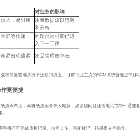
对业务的影响
次录入，易出错
质量数据难以追溯
和分析
聊天群等传递，
问题批次可能已进
入下一工序
，容易出现遗漏
次品管理效率低
企业将质量管理从线下迁移到线上。目前行业主流的
SCM系统普遍提供移
操作更便捷
在纸质表单上，再
将纸质记录录入电脑，如发现问题还需电话或邮件通知
果。
使用手机即可完成质检记录、拍照上传、问题标记、结果提交等操作。