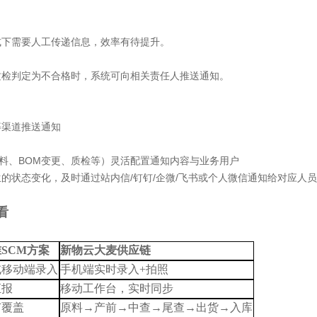
式下需要人工传递信息，效率有待提升。
质检判定为不合格时，系统可向相关责任人推送通知。
等渠道推送通知
领料、BOM变更、质检等）灵活配置通知内容与业务用户
生的状态变化，及时通过站内信
/钉钉/企微/飞书或个人微信通知给对应人
看
准
SCM方案
新物云大麦供应链
或移动端录入
手机端实时录入
+拍照
汇报
移动工作台，实时同步
节覆盖
原料
→产前→中查→尾查→出货→入库