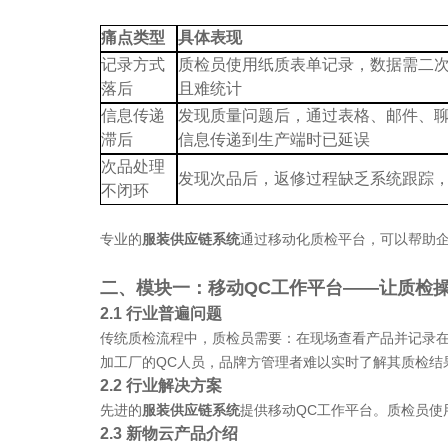
痛点类型
具体表现
记录方式
质检员使用纸质表单记录，数据需二
落后
且难统计
信息传递
发现质量问题后，通过表格、邮件、
滞后
信息传递到生产端时已延误
次品处理
发现次品后，返修过程缺乏系统跟踪
不闭环
专业的
服装供应链系统
通过移动化质检平台，可以帮助
二、模块一：移动
QC工作平台——让质检
2.1 行业普遍问题
传统质检流程中，质检员需要：在现场查看产品并记录
加工厂的
QC人员，品牌方管理者难以实时了解其质检结
2.2 行业解决方案
先进的
服装供应链系统
提供移动
QC工作平台。质检员
2.3 新物云产品介绍