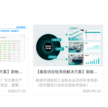
方案】新物云
【服装供应链系统解决方案】面辅料
生产进度进行跟
采购的“黑洞”怎么补？MRP自动算料
工厂为主要生产
根据中国纺织工业联合会2025年发布的
单快反、频繁改
《纺织服装行业供应链效率报告》，服
告别积压与断料
经营特征，传统
装企业因采购计划不准确导致的面辅料
2026-07-23
2026-05-14
话跟进进度的模
库存积压和停工待料损失，平均占年营
、交期预警不及
收的5%-8%，其中因物料短缺导致的订
录、工序产量难
单延误占比高达34%。数据来源：中国纺