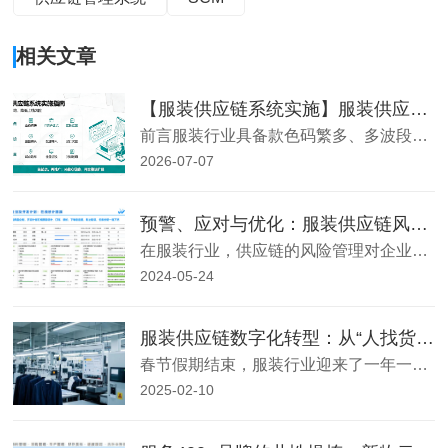
相关文章
【服装供应链系统实施】服装供应链系统 SCM 的实施流程
前言服装行业具备款色码繁多、多波段上新、外协工厂分散、打样与大货双线并行、结算模式复杂等专属特性，因此服装垂直SCM（PLM+SCM+SRM一体化系统）的实施流程和通用制造业ERP存在明显差异。一套完整落地并非简单开通账号，需要按标准化阶段推进，同步完成业务梳理、数据治理、系统配置、上下游协同接入、
2026-07-07
预警、应对与优化：服装供应链风险管理攻略
在服装行业，供应链的风险管理对企业至关重要。从原材料采购到产品上市，每一个环节都隐藏着未知的风险。我
2024-05-24
服装供应链数字化转型：从“人找货”到“货找人” —— 新物云大麦供应链系统助力服装企业春节后复工复产
春节假期结束，服装行业迎来了一年一度的复工复产潮。延续去年服装行业及外部因素的深刻影响，今年许多服装企业依然面临着不少新的挑战：原材料价格上涨、劳动力成本上升、消费者需求多样化…… 如何在激烈的市场竞争中脱颖而出，成为摆在每个服装企业面前的难题。
2025-02-10