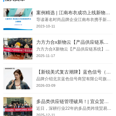
案例精选 | 江南布衣成功上线新物云大麦供应链系统
导读著名时尚品牌企业江南布衣携手新物云大麦供应链，联手打造江南布衣供应链三方协同管理平台，并于7月完
2023-10-11
力方力合x新物云【产品供应链系统】项目正式启动！
力方力合X新物云【产品供应链系统】项目正式启动2025年11月14日，供应链软件服务商新物云与李宁品牌专业竞技装备授权运营商力方力合在杭州及上海两地同时举行项目启动会，共同打造面向专业运动装备领域的数字化供应链管理系统。双方高层领导及项目团队出席启动会。此次合作双方将聚焦于力方力合供应链全链路数字化
2025-11-17
【新锐美式复古潮牌】蓝色信号（BASEMENT FG）- 快时尚高频上新供应链数智化建设
品牌介绍北京蓝色信号商贸有限公司旗下核心品牌BASEMENTFG（BF）是国内95后、00后追捧的顶流新锐美式复古潮牌，以仓储式沉浸式门店、高性价比、高频上新为核心特色，线下门店覆盖北京、上海、广州、深圳等核心城市，线上通过社交平台实现品牌传播与流量转化，成为新锐潮牌的标杆。品牌采用“高频上新、多S
2026-03-09
多品类供应链管理破局！| 宜众贸易 × 新物云【供应链数字化协同管理】项目正式启动
近日，深耕行业22年的多品类跨境贸易标杆企业厦门宜众贸易有限公司（以下简称“宜众贸易”）与新物云正式达成合作，共同打造覆盖多产品生态的供应链协同管理平台，双方高层领导、核心项目团队齐聚现场，共同见证这一开启多品类供应链数字化升级的重要时刻。 这一合作将聚焦宜众贸易多
2025-12-11